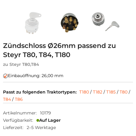
Zündschloss Ø26mm passend zu
Steyr T80, T84, T180
zu Steyr T80,T84
Einbauöffnung: 26,00 mm
Passt zu folgenden Traktortypen:
T180
/
T182
/
T185
/
T80
/
T84
/
T86
Artikelnummer:
10179
Verfügbarkeit:
Auf Lager
Lieferzeit:
2–5 Werktage