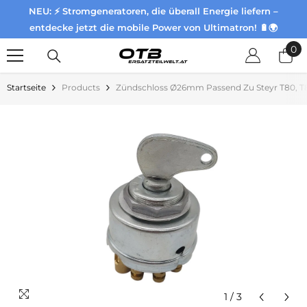
NEU: ⚡ Stromgeneratoren, die überall Energie liefern –
Zum Inhalt springen
entdecke jetzt die mobile Power von Ultimatron! 🔋🌍
0
0
Pr
Startseite
Products
Zündschloss Ø26mm Passend Zu Steyr T80, T8
1
/
3