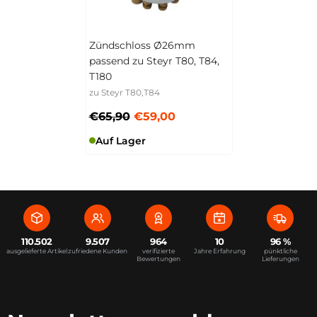
Zündschloss Ø26mm
passend zu Steyr T80, T84,
T180
zu Steyr T80,T84
€65,90
€59,00
Auf Lager
110.502
9.507
964
10
96 %
ausgelieferte Artikel
zufriedene Kunden
verifizierte
Jahre Erfahrung
pünktliche
Bewertungen
Lieferungen