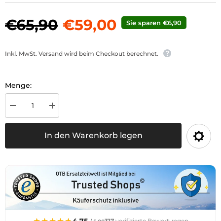
€65,90
€59,00
Sie sparen €6,90
Inkl. MwSt. Versand wird beim Checkout berechnet.
Menge:
Menge
Menge
für
für
Zündschloss
Zündschloss
Ø26mm
Ø26mm
In den Warenkorb legen
passend
passend
zu
zu
Steyr
Steyr
T80,
T80,
T84,
T84,
T180
T180
verringern
erhöhen
★★★★★
★★★★★
4,75
317
verifizierte Bewertungen