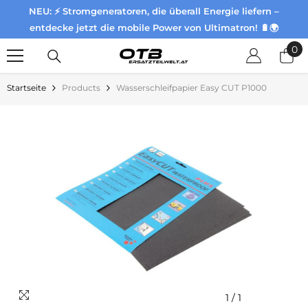
NEU: ⚡ Stromgeneratoren, die überall Energie liefern –
Zum Inhalt springen
entdecke jetzt die mobile Power von Ultimatron! 🔋🌍
0
0
Pr
Startseite
Products
Wasserschleifpapier Easy CUT P1000
1
/
1