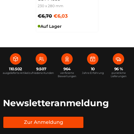
230 x 280 mm
€6,70
€6,03
Auf Lager
110.502
9.507
964
10
96 %
ausgelieferte Artikel
zufriedene Kunden
verifizierte
Jahre Erfahrung
pünktliche
Bewertungen
Lieferungen
Newsletteranmeldung
Zur Anmeldung