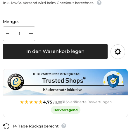
Inkl. MwSt. Versand wird beim Checkout berechnet.
Menge:
Menge
Menge
für
für
Wasserschleifpapier
Wasserschleifpapier
Easy
Easy
In den Warenkorb legen
CUT
CUT
P1000
P1000
verringern
erhöhen
★★★★★
★★★★★
4,75
315
verifizierte Bewertungen
/ 5,00
Hervorragend
14 Tage Rückgaberecht