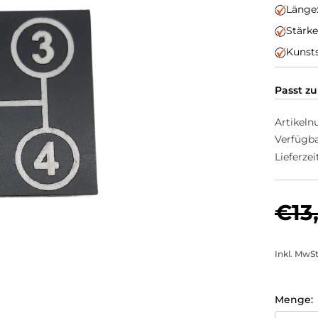
Länge
Stärk
Kunsts
Passt zu
Artikel
Verfügba
Lieferzeit
€13
Inkl. MwS
Menge: