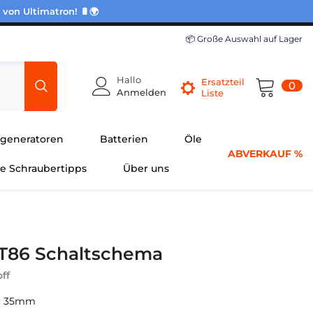
 von Ultimatron! 🔋🌍
📦 Große Auswahl auf Lager
Hallo
Ersatzteil
0
0
Anmelden
Liste
Pro
generatoren
Batterien
Öle
ABVERKAUF %
he Schraubertipps
Über uns
T86 Schaltschema
ff
e: 35mm