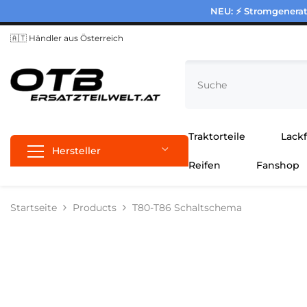
Zum Inhalt springen
NEU: ⚡ Stromgenerato
🇦🇹 Händler aus Österreich
Traktorteile
Lack
Hersteller
Reifen
Fanshop
Startseite
Products
T80-T86 Schaltschema