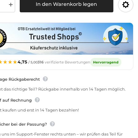
In den Warenkorb legen
Menge
für
T80-
T86
schema
Schaltschema
rn
erhöhen
★★★★
★★★★
4,75
316
verifizierte Bewertungen
Hervorragend
/ 5,00
Tage Rückgaberecht
t das richtige Teil? Rückgabe innerhalb von 14 Tagen möglich.
f auf Rechnung
t kaufen und erst in 14 Tagen bezahlen!
icher bei der Passung?
 uns im Support-Fenster rechts unten – wir prüfen das Teil für