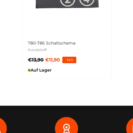
T80-T86 Schaltschema
Kunststoff
€13,90
€11,90
-14%
Auf Lager