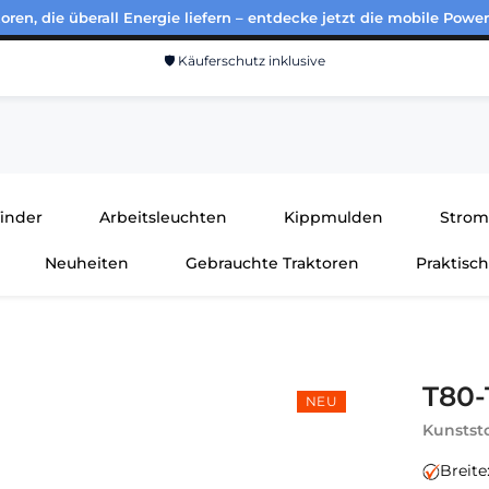
ren, die überall Energie liefern – entdecke jetzt die mobile Power
🛡️ Käuferschutz inklusive
finder
Arbeitsleuchten
Kippmulden
Strom
Neuheiten
Gebrauchte Traktoren
Praktisc
T80-
NEU
Kunststo
Breit