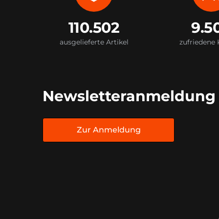
110.502
9.5
ausgelieferte Artikel
zufriedene
Newsletteranmeldung
Zur Anmeldung