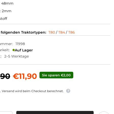
: 48mm
e: 2mm
toff
 folgenden Traktortypen:
T80
/
T84
/
T86
nummer:
11998
rkeit:
Auf Lager
:
2–5 Werktage
,90
€11,90
Sie sparen €2,00
t. Versand wird beim Checkout berechnet.