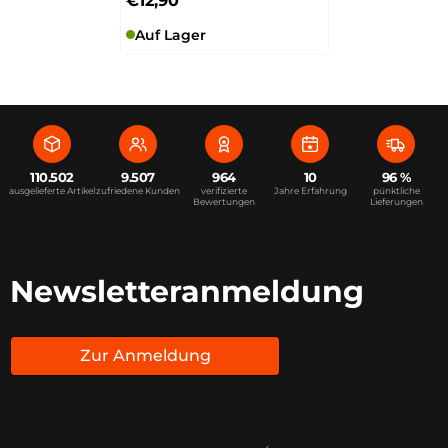
€12,90
Auf Lager
110.502
9.507
964
10
96 %
ausgelieferte Artikel
zufriedene Kunden
verifizierte
Jahre Erfahrung
pünktliche
Bewertungen
Lieferungen
Newsletteranmeldung
Zur Anmeldung