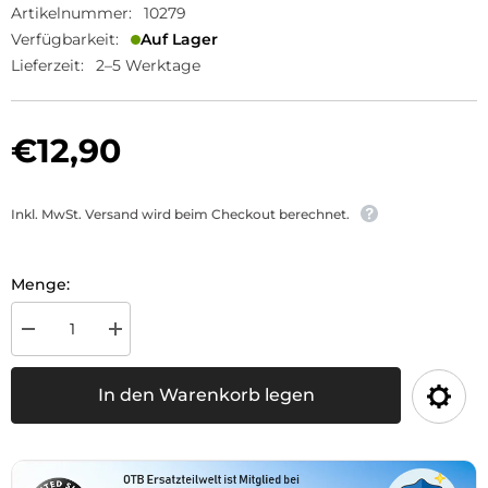
Artikelnummer:
10279
Verfügbarkeit:
Auf Lager
Lieferzeit:
2–5 Werktage
€12,90
Inkl. MwSt. Versand wird beim Checkout berechnet.
Menge:
Menge
Menge
für
für
Sicherungsdose
Sicherungsdose
6-
6-
In den Warenkorb legen
polig
polig
verringern
erhöhen