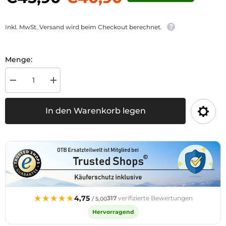
Inkl. MwSt. Versand wird beim Checkout berechnet.
Menge:
Menge
Menge
für
für
Schlüssel
Schlüssel
K10
K10
In den Warenkorb legen
passend
passend
zu
zu
Steyr
Steyr
80er
80er
Serie
Serie
RS1
RS1
und
und
SK1
SK1
verringern
erhöhen
★★★★★
★★★★★
4,75
317
verifizierte Bewertungen
/ 5,00
Hervorragend