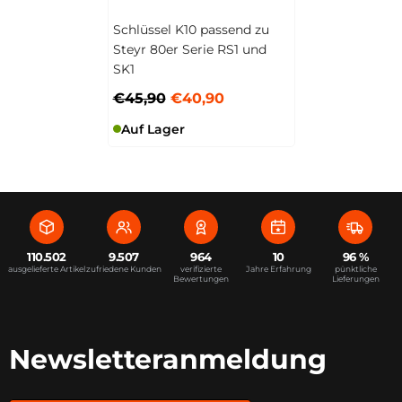
Schlüssel K10 passend zu
Steyr 80er Serie RS1 und
SK1
€45,90
€40,90
Auf Lager
110.502
9.507
964
10
96 %
ausgelieferte Artikel
zufriedene Kunden
verifizierte
Jahre Erfahrung
pünktliche
Bewertungen
Lieferungen
Newsletteranmeldung