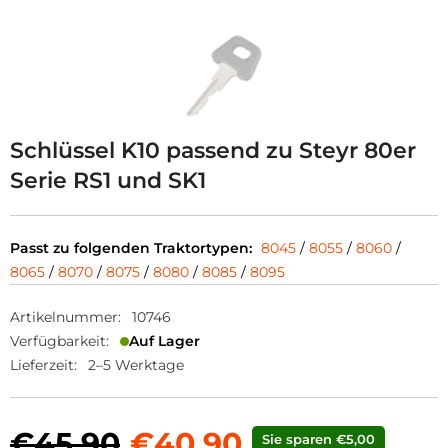
Schlüssel K10 passend zu Steyr 80er
Serie RS1 und SK1
Passt zu folgenden Traktortypen:
8045
/
8055
/
8060
/
8065
/
8070
/
8075
/
8080
/
8085
/
8095
Artikelnummer:
10746
Verfügbarkeit:
Auf Lager
Lieferzeit:
2–5 Werktage
€45,90
€40,90
Sie sparen €5,00