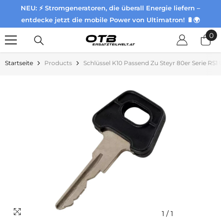
NEU: ⚡ Stromgeneratoren, die überall Energie liefern –
Zum Inhalt springen
entdecke jetzt die mobile Power von Ultimatron! 🔋🌍
0
0
Pr
Startseite
Products
Schlüssel K10 Passend Zu Steyr 80er Serie RS1
1
/
1