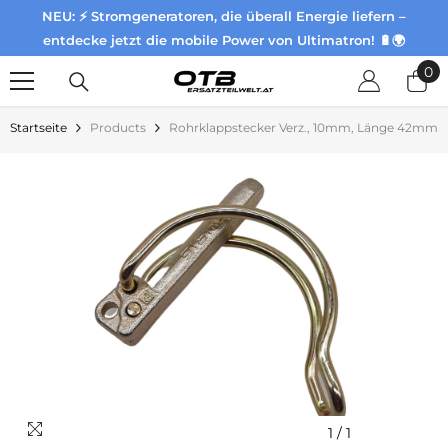
NEU: ⚡ Stromgeneratoren, die überall Energie liefern –
Zum Inhalt springen
entdecke jetzt die mobile Power von Ultimatron! 🔋🌍
0
0
Pr
Startseite
Products
Rohrklappstecker Verz., 10mm, Länge 42mm
1
/
1