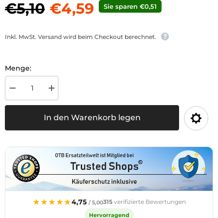
€5,10
€4,59
Sie sparen €0,51
Inkl. MwSt. Versand wird beim Checkout berechnet.
Menge:
Menge
Menge
für
für
Rohrklappstecker
Rohrklappstecker
verz.,
verz.,
In den Warenkorb legen
10mm,
10mm,
Länge
Länge
42mm
42mm
verringern
erhöhen
★★★★★
★★★★★
4,75
315
verifizierte Bewertungen
/ 5,00
Hervorragend