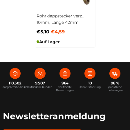
Rohrklappstecker verz.,
10mm, Länge 42mm
€5,10
€4,59
Auf Lager
110.502
9.507
964
10
96 %
ausgelieferte Artikel
zufriedene Kunden
verifizierte
Jahre Erfahrung
pünktliche
Bewertungen
Lieferungen
Newsletteranmeldung