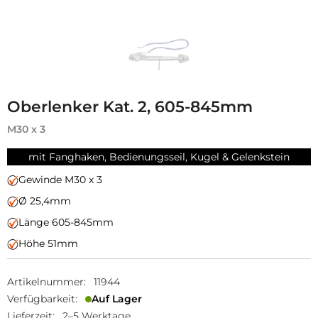
Oberlenker Kat. 2, 605-845mm
M30 x 3
mit Fanghaken, Bedienungsseil, Kugel & Gelenkstein
Gewinde M30 x 3
Ø 25,4mm
Länge 605-845mm
Höhe 51mm
Artikelnummer:
11944
Verfügbarkeit:
Auf Lager
Lieferzeit:
2–5 Werktage