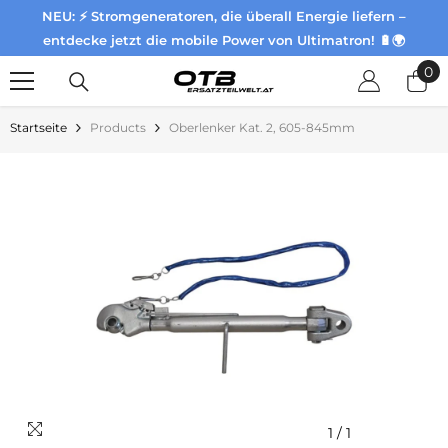
NEU: ⚡ Stromgeneratoren, die überall Energie liefern –
Zum Inhalt springen
entdecke jetzt die mobile Power von Ultimatron! 🔋🌍
0
0
Pr
Startseite
Products
Oberlenker Kat. 2, 605-845mm
1
/
1