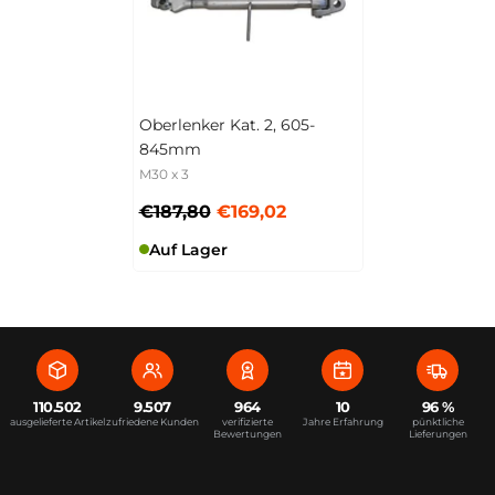
Oberlenker Kat. 2, 605-
845mm
M30 x 3
€187,80
€169,02
Auf Lager
110.502
9.507
964
10
96 %
ausgelieferte Artikel
zufriedene Kunden
verifizierte
Jahre Erfahrung
pünktliche
Bewertungen
Lieferungen