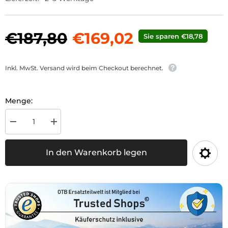
€187,80
€169,02
Sie sparen €18,78
Inkl. MwSt. Versand wird beim Checkout berechnet.
Menge:
Menge
Menge
für
für
Oberlenker
Oberlenker
Kat.
Kat.
In den Warenkorb legen
2,
2,
605-
605-
845mm
845mm
verringern
erhöhen