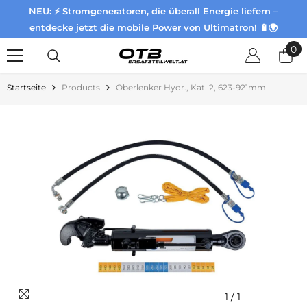
NEU: ⚡ Stromgeneratoren, die überall Energie liefern –
Zum Inhalt springen
entdecke jetzt die mobile Power von Ultimatron! 🔋🌍
0
0
Pr
Startseite
Products
Oberlenker Hydr., Kat. 2, 623-921mm
1
/
1