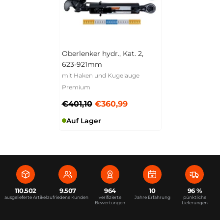
Oberlenker hydr., Kat. 2,
623-921mm
mit Haken und Kugelauge
Premium
€401,10
€360,99
Auf Lager
110.502
9.507
964
10
96 %
ausgelieferte Artikel
zufriedene Kunden
verifizierte
Jahre Erfahrung
pünktliche
Bewertungen
Lieferungen