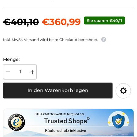
€401,10
€360,99
Sie sparen €40,11
Inkl. MwSt. Versand wird beim Checkout berechnet.
Menge:
Menge
Menge
für
für
Oberlenker
Oberlenker
hydr.,
hydr.,
In den Warenkorb legen
Kat.
Kat.
2,
2,
623-
623-
921mm
921mm
verringern
erhöhen