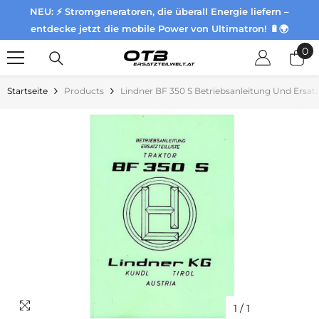
NEU: ⚡ Stromgeneratoren, die überall Energie liefern –
Zum Inhalt springen
entdecke jetzt die mobile Power von Ultimatron! 🔋🌍
0
0
Pr
Startseite
Products
Lindner BF 350 S Betriebsanleitung Und Ersatz
1
/
1