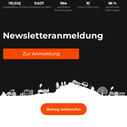
110.502
9.507
964
10
96 %
ausgelieferte Artikel
zufriedene Kunden
verifizierte
Jahre Erfahrung
pünktliche
Bewertungen
Lieferungen
Newsletteranmeldung
Zur Anmeldung