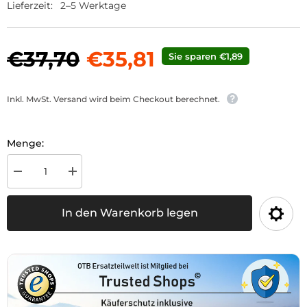
Lieferzeit:
2–5 Werktage
€37,70
€35,81
Sie sparen €1,89
Inkl. MwSt. Versand wird beim Checkout berechnet.
Menge:
Menge
Menge
für
für
Lindner
Lindner
BF
BF
In den Warenkorb legen
350
350
S
S
Betriebsanleitung
Betriebsanleitung
und
und
Ersatzteilkatalog
Ersatzteilkatalog
verringern
erhöhen