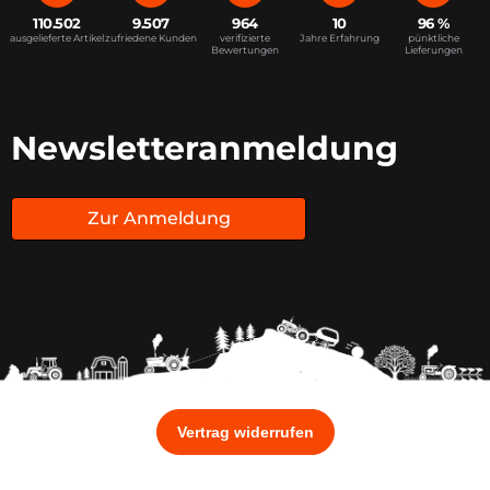
110.502
9.507
964
10
96 %
ausgelieferte Artikel
zufriedene Kunden
verifizierte
Jahre Erfahrung
pünktliche
Bewertungen
Lieferungen
Newsletteranmeldung
Zur Anmeldung