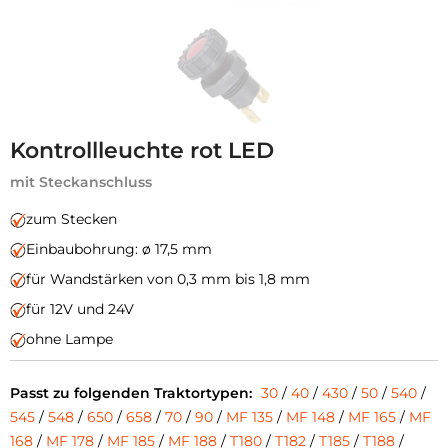
Kontrollleuchte rot LED
mit Steckanschluss
zum Stecken
Einbaubohrung: ø 17,5 mm
für Wandstärken von 0,3 mm bis 1,8 mm
für 12V und 24V
ohne Lampe
Passt zu folgenden Traktortypen:
30
/
40
/
430
/
50
/
540
/
545
/
548
/
650
/
658
/
70
/
90
/
MF 135
/
MF 148
/
MF 165
/
MF
168
/
MF 178
/
MF 185
/
MF 188
/
T180
/
T182
/
T185
/
T188
/