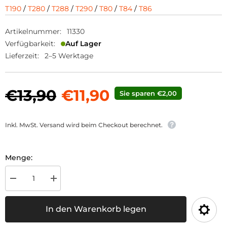
T190
/
T280
/
T288
/
T290
/
T80
/
T84
/
T86
Artikelnummer:
11330
Verfügbarkeit:
Auf Lager
Lieferzeit:
2–5 Werktage
€13,90
€11,90
Sie sparen €2,00
Inkl. MwSt. Versand wird beim Checkout berechnet.
Menge:
Menge
Menge
für
für
Kontrollleuchte
Kontrollleuchte
rot
rot
In den Warenkorb legen
LED
LED
verringern
erhöhen