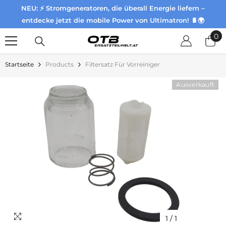
NEU: ⚡ Stromgeneratoren, die überall Energie liefern –
Zum Inhalt springen
entdecke jetzt die mobile Power von Ultimatron! 🔋🌍
0
0
Pr
Startseite
Products
Filtersatz Für Vorreiniger
Ausverkauft
1
/
1