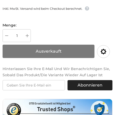
Inkl. MwSt. Versand wird beim Checkout berechnet.
Menge:
Menge
Menge
für
für
Filtersatz
Filtersatz
für
für
Ausverkauft
Vorreiniger
Vorreiniger
verringern
erhöhen
Hinterlassen Sie Ihre E-Mail Und Wir Benachrichtigen Sie,
Sobald Das Produkt/die Variante Wieder Auf Lager Ist
Abonnieren