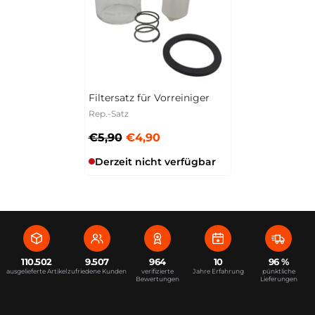
Filtersatz für Vorreiniger
Rep.-Satz
€5,90
€4,90
Derzeit nicht verfügbar
110.502
9.507
964
10
96 %
ausgelieferte Artikel
zufriedene Kunden
verifizierte
Jahre Erfahrung
pünktliche
Bewertungen
Lieferungen