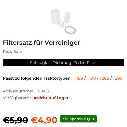
Filtersatz für Vorreiniger
Rep.-Satz
Schauglas, Dichtung, Feder, Filter
Passt zu folgenden Traktortypen:
T188
/
T190
/
T288
/
T290
Artikelnummer:
10405
Verfügbarkeit:
Nicht auf Lager
€5,90
€4,90
Sie sparen €1,00