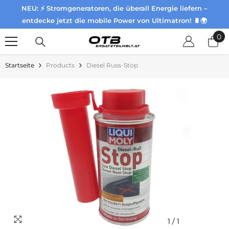
NEU: ⚡ Stromgeneratoren, die überall Energie liefern –
Zum Inhalt springen
entdecke jetzt die mobile Power von Ultimatron! 🔋🌍
0
0
Pr
Startseite
Products
Diesel Russ-Stop
1
/
1