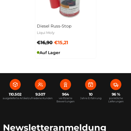
Diesel Russ-Stop
Liqui Moly
€16,90
€15,21
Auf Lager
110.502
9.507
964
10
96 %
ausgelieferte Artikel
zufriedene Kunden
verifizierte
Jahre Erfahrung
pünktliche
Bewertungen
Lieferungen
Newsletteranmeldung