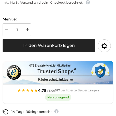
Inkl. MwSt. Versand wird beim Checkout berechnet.
Menge:
Menge
Menge
für
für
Diesel
Diesel
Russ-
Russ-
In den Warenkorb legen
Stop
Stop
verringern
erhöhen
★★★★★
★★★★★
4,75
317
verifizierte Bewertungen
/ 5,00
Hervorragend
14 Tage Rückgaberecht