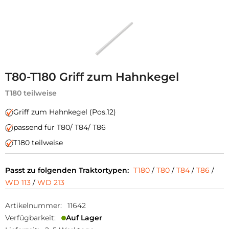
T80-T180 Griff zum Hahnkegel
T180 teilweise
Griff zum Hahnkegel (Pos.12)
passend für T80/ T84/ T86
T180 teilweise
Passt zu folgenden Traktortypen:
T180
/
T80
/
T84
/
T86
/
WD 113
/
WD 213
Artikelnummer:
11642
Verfügbarkeit:
Auf Lager