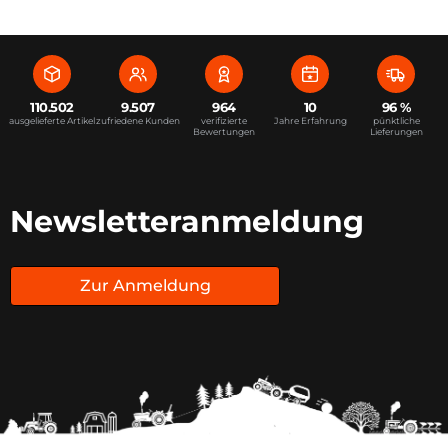
110.502
9.507
964
10
96 %
ausgelieferte Artikel
zufriedene Kunden
verifizierte
Jahre Erfahrung
pünktliche
Bewertungen
Lieferungen
Newsletteranmeldung
Zur Anmeldung