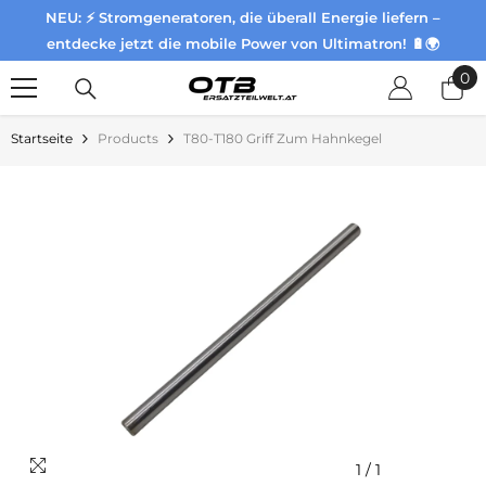
NEU: ⚡ Stromgeneratoren, die überall Energie liefern –
Zum Inhalt springen
entdecke jetzt die mobile Power von Ultimatron! 🔋🌍
0
0
Pr
Startseite
Products
T80-T180 Griff Zum Hahnkegel
1
/
1