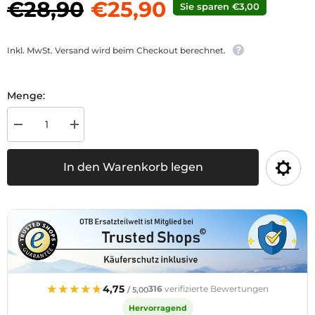
€28,90
€25,90
Sie sparen €3,00
Inkl. MwSt. Versand wird beim Checkout berechnet.
Menge:
Menge
Menge
für
für
Schluss-,
Schluss-,
Brems-,
Brems-,
In den Warenkorb legen
Blinkleuchte
Blinkleuchte
rechts
rechts
verringern
erhöhen
★★★★★
★★★★★
4,75
316
verifizierte Bewertungen
/ 5,00
Hervorragend