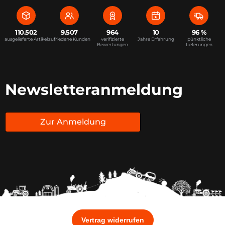
110.502
9.507
964
10
96 %
ausgelieferte Artikel
zufriedene Kunden
verifizierte
Jahre Erfahrung
pünktliche
Bewertungen
Lieferungen
Newsletteranmeldung
Zur Anmeldung