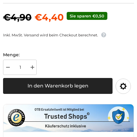
€4,90
€4,40
Sie sparen €0,50
Inkl. MwSt. Versand wird beim Checkout berechnet.
Menge:
Menge
Menge
für
für
Radmutter
Radmutter
blank
blank
In den Warenkorb legen
M20
M20
x
x
1,5
1,5
verringern
erhöhen