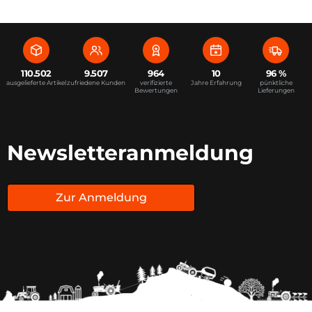
110.502
9.507
964
10
96 %
ausgelieferte Artikel
zufriedene Kunden
verifizierte
Jahre Erfahrung
pünktliche
Bewertungen
Lieferungen
Newsletteranmeldung
Zur Anmeldung