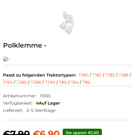
Polklemme -
-
Passt zu folgenden Traktortypen:
T180
/
T182
/
T185
/
T188
/
T190
/
T280
/
T288
/
T290
/
T80
/
T84
/
T86
Artikelnummer:
11065
Verfügbarkeit:
Auf Lager
Lieferzeit:
2–5 Werktage
€7,90
€6,90
Sie sparen €1,00