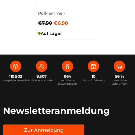
Polklemme -
€7,90
€6,90
Auf Lager
110.502
9.507
964
10
96 %
ausgelieferte Artikel
zufriedene Kunden
verifizierte
Jahre Erfahrung
pünktliche
Bewertungen
Lieferungen
Newsletteranmeldung
Zur Anmeldung