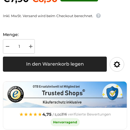
Inkl. MwSt. Versand wird beim Checkout berechnet.
Menge:
Menge
Menge
für
für
Polklemme
Polklemme
-
-
In den Warenkorb legen
verringern
erhöhen
★★★★★
★★★★★
4,75
316
verifizierte Bewertungen
/ 5,00
Hervorragend