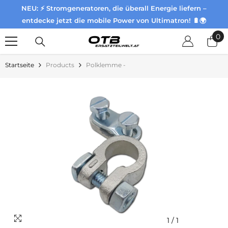
NEU: ⚡ Stromgeneratoren, die überall Energie liefern –
Zum Inhalt springen
entdecke jetzt die mobile Power von Ultimatron! 🔋🌍
0
0
Pr
Startseite
Products
Polklemme -
1
/
1