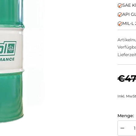
SAE K
API G
MIL-L 
Artikel
Verfügba
Lieferzeit
€47
Inkl. MwS
Menge:
Menge
für