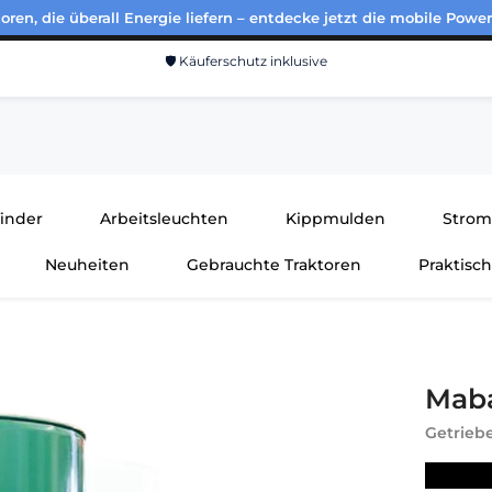
ren, die überall Energie liefern – entdecke jetzt die mobile Power
🛡️ Käuferschutz inklusive
finder
Arbeitsleuchten
Kippmulden
Strom
Neuheiten
Gebrauchte Traktoren
Praktisc
Maba
Getrieb