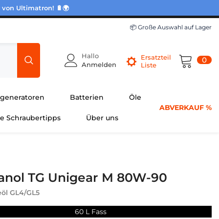
 von Ultimatron! 🔋🌍
📦 Große Auswahl auf Lager
Hallo
Ersatzteil
0
0
Anmelden
Liste
Pro
generatoren
Batterien
Öle
ABVERKAUF %
he Schraubertipps
Über uns
nol TG Unigear M 80W-90
eöl GL4/GL5
60 L Fass