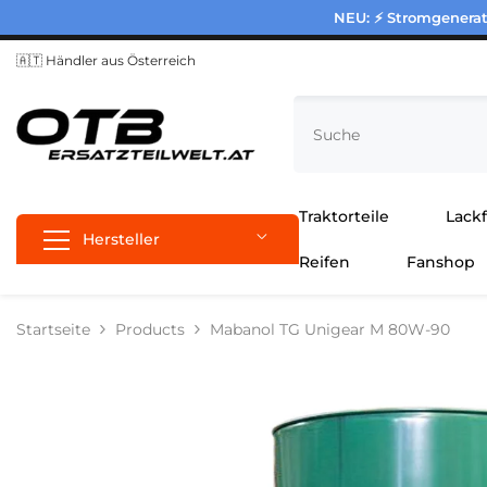
Zum Inhalt springen
NEU: ⚡ Stromgenerato
🇦🇹 Händler aus Österreich
Traktorteile
Lack
Hersteller
Reifen
Fanshop
Startseite
Products
Mabanol TG Unigear M 80W-90