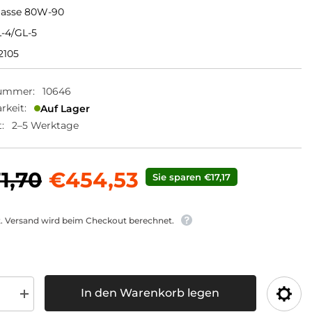
lasse 80W-90
L-4/GL-5
2105
nummer:
10646
rkeit:
Auf Lager
:
2–5 Werktage
1,70
€454,53
Sie sparen €17,17
t. Versand wird beim Checkout berechnet.
In den Warenkorb legen
Menge
für