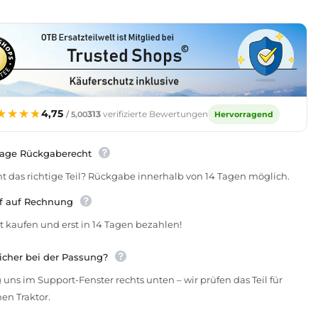
l
Mabanol
TG
Unigear
M
80W-
90
rn
erhöhen
★★★★
★★★★
4,75
313
verifizierte Bewertungen
Hervorragend
/ 5,00
Tage Rückgaberecht
t das richtige Teil? Rückgabe innerhalb von 14 Tagen möglich.
f auf Rechnung
t kaufen und erst in 14 Tagen bezahlen!
icher bei der Passung?
 uns im Support-Fenster rechts unten – wir prüfen das Teil für
en Traktor.