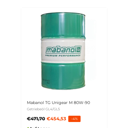
Mabanol TG Unigear M 80W-90
Getriebeöl GL4/GL5
€471,70
€454,53
-4%