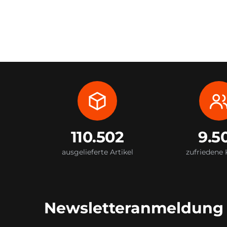
110.502
9.5
ausgelieferte Artikel
zufriedene
Newsletteranmeldung