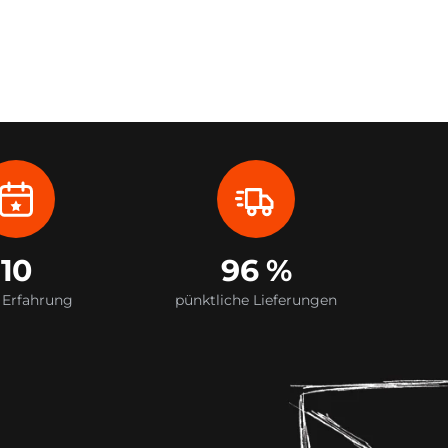
10
96 %
 Erfahrung
pünktliche Lieferungen