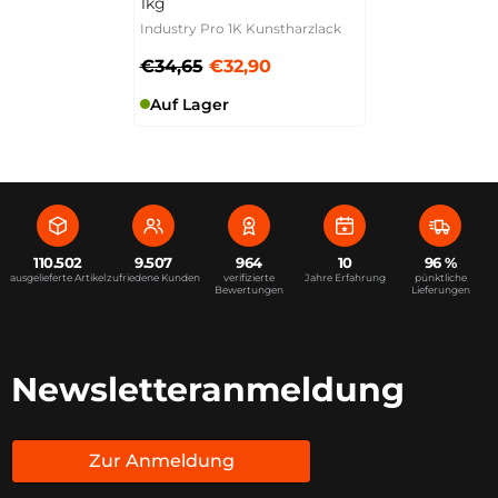
1kg
Industry Pro 1K Kunstharzlack
€34,65
€32,90
Auf Lager
110.502
9.507
964
10
96 %
ausgelieferte Artikel
zufriedene Kunden
verifizierte
Jahre Erfahrung
pünktliche
Bewertungen
Lieferungen
Newsletteranmeldung
Zur Anmeldung