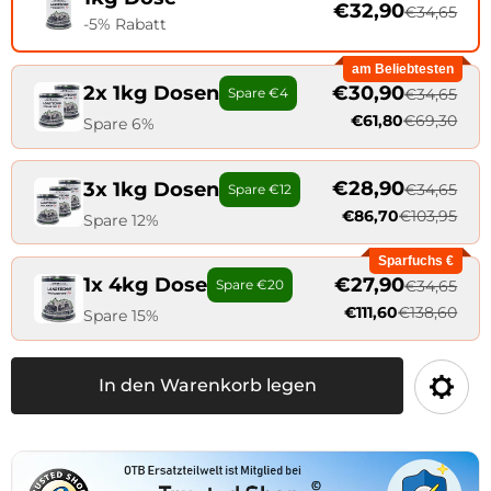
€32,90
€34,65
-5% Rabatt
am Beliebtesten
€30,90
2x 1kg Dosen
€34,65
Spare €4
€61,80
€69,30
Spare 6%
€28,90
3x 1kg Dosen
€34,65
Spare €12
€86,70
€103,95
Spare 12%
Sparfuchs €
€27,90
1x 4kg Dose
€34,65
Spare €20
€111,60
€138,60
Spare 15%
In den Warenkorb legen