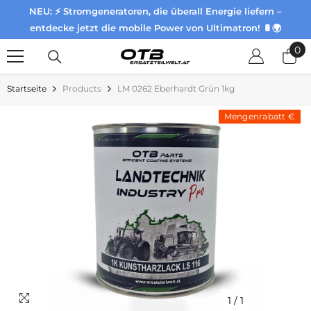
NEU: ⚡ Stromgeneratoren, die überall Energie liefern –
Zum Inhalt springen
entdecke jetzt die mobile Power von Ultimatron! 🔋🌍
0
0
Pr
Startseite
Products
LM 0262 Eberhardt Grün 1kg
Mengenrabatt €
1
/
1