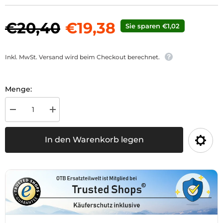
€20,40
€19,38
Sie sparen €1,02
Inkl. MwSt. Versand wird beim Checkout berechnet.
Menge:
Menge
Menge
für
für
Lindner
Lindner
BF
BF
In den Warenkorb legen
16N,
16N,
BF
BF
22N
22N
und
und
BF
BF
22A
22A
verringern
erhöhen