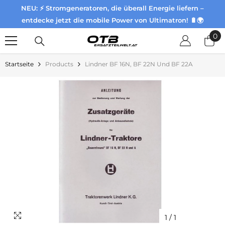
NEU: ⚡ Stromgeneratoren, die überall Energie liefern –
Zum Inhalt springen
entdecke jetzt die mobile Power von Ultimatron! 🔋🌍
0
0
Pr
Startseite
Products
Lindner BF 16N, BF 22N Und BF 22A
1
/
1