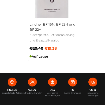
Lindner BF 16N, BF 22N und
BF 22A
Zusatzgeräte, Betriebsanleitung
und Ersatzteilkatalog
€20,40
€19,38
Auf Lager
110.502
9.507
964
10
96 %
ausgelieferte Artikel
zufriedene Kunden
verifizierte
Jahre Erfahrung
pünktliche
Bewertungen
Lieferungen