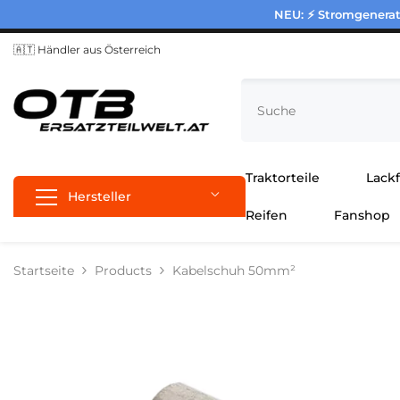
Zum Inhalt springen
NEU: ⚡ Stromgenerato
🇦🇹 Händler aus Österreich
Traktorteile
Lack
Hersteller
Reifen
Fanshop
Startseite
Products
Kabelschuh 50mm²