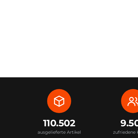
110.502
9.5
ausgelieferte Artikel
zufriedene