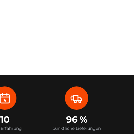
10
96 %
 Erfahrung
pünktliche Lieferungen