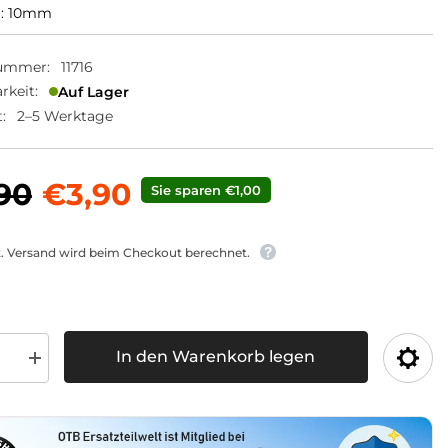
: 10mm
nummer:
11716
rkeit:
Auf Lager
:
2–5 Werktage
90
€3,90
Sie sparen €1,00
t. Versand wird beim Checkout berechnet.
In den Warenkorb legen
Menge
für
chuh
Kabelschuh
50mm²
rn
erhöhen