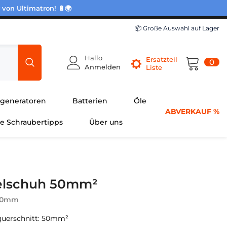
 von Ultimatron! 🔋🌍
📦 Große Auswahl auf Lager
Hallo
Ersatzteil
0
0
Anmelden
Liste
Pro
generatoren
Batterien
Öle
ABVERKAUF %
he Schraubertipps
Über uns
elschuh 50mm²
 10mm
querschnitt: 50mm²