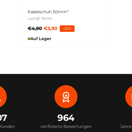
Kabelschuh 50mm²
LochØ: 10mm
€4,90
€3,90
-20%
Auf Lager
07
964
 Kunden
verifizierte Bewertungen
Jahre