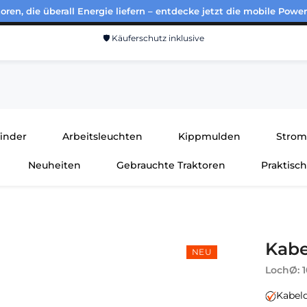
ren, die überall Energie liefern – entdecke jetzt die mobile Power
🛡️ Käuferschutz inklusive
finder
Arbeitsleuchten
Kippmulden
Strom
Neuheiten
Gebrauchte Traktoren
Praktisc
Kab
NEU
LochØ:
Kabel