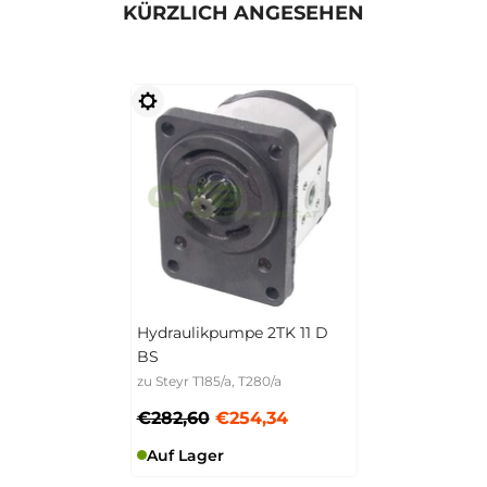
KÜRZLICH ANGESEHEN
Hydraulikpumpe 2TK 11 D
BS
zu Steyr T185/a, T280/a
€282,60
€254,34
Auf Lager