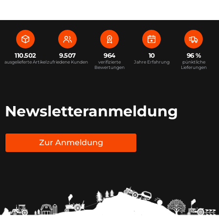
110.502
9.507
964
10
96 %
ausgelieferte Artikel
zufriedene Kunden
verifizierte
Jahre Erfahrung
pünktliche
Bewertungen
Lieferungen
Newsletteranmeldung
Zur Anmeldung