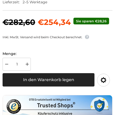
Lieferzeit:
2–5 Werktage
€282,60
€254,34
Sie sparen €28,26
Inkl. MwSt. Versand wird beim Checkout berechnet.
Menge:
Menge
Menge
für
für
Hydraulikpumpe
Hydraulikpumpe
2TK
2TK
In den Warenkorb legen
11
11
D
D
BS
BS
verringern
erhöhen